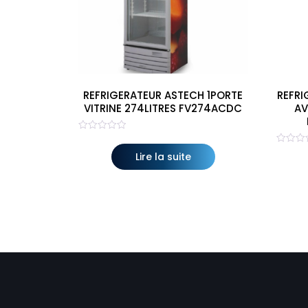
REFRIGERATEUR ASTECH 1PORTE
REFRI
VITRINE 274LITRES FV274ACDC
AV
Note
0
Note
sur
Lire la suite
0
5
sur
5