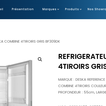
il
Présentation
Marques
Produits
Nos Showr
KA COMBINE 4TIROIRS GRIS BF309DK
REFRIGERATE
4TIROIRS GRI
MARQUE : DESKA REFERENCE 
COMBINE 4TIROIRS COULEUR 
PROFONDEUR : 55cm, LARG