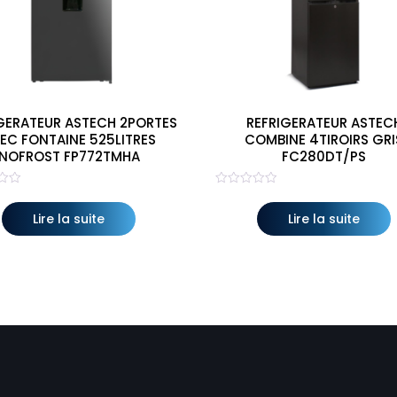
GERATEUR ASTECH 2PORTES
REFRIGERATEUR ASTEC
EC FONTAINE 525LITRES
COMBINE 4TIROIRS GRI
NOFROST FP772TMHA
FC280DT/PS
Note
0
sur
Lire la suite
Lire la suite
5