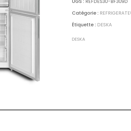
UGS :
REFDES30-BF309D
Catégorie :
REFRIGERATE
Étiquette :
DESKA
DESKA