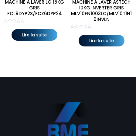
MACHINE A LAVER LG 15KG
MACHINE A LAVER ASTECH
GRIS
10KG INVERTER GRIS
FOL9DYP2S/FOZ6DYP24
MLV10FN1003LC/MLV10T1N1
0INVLN
Note
0
Note
sur
Lire la suite
0
5
sur
Lire la suite
5