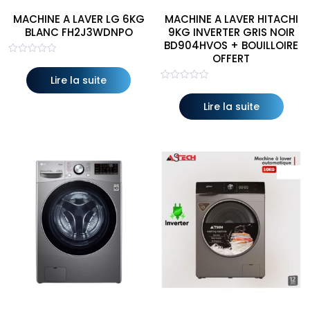
MACHINE A LAVER LG 6KG
MACHINE A LAVER HITACHI
BLANC FH2J3WDNPO
9KG INVERTER GRIS NOIR
BD904HVOS + BOUILLOIRE
OFFERT
Note
0
sur
Lire la suite
5
Note
0
sur
Lire la suite
5