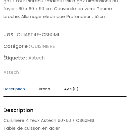
gaz 1 Four Plateau Émaillés Grill à gaz Dimensions du
foyer : 60 x 60 x 90 cm Couvercle en verre Tourne
broche, Allumage electrique Profondeur : 52cm
UGS :
CUIAST4F-CS60MI
Catégorie :
CUISINIERE
Étiquette :
Astech
Astech
Description
Brand
Avis (0)
Description
Cuisinière 4 feux Astech 60×60 / CS60MIS
Table de cuisson en acier