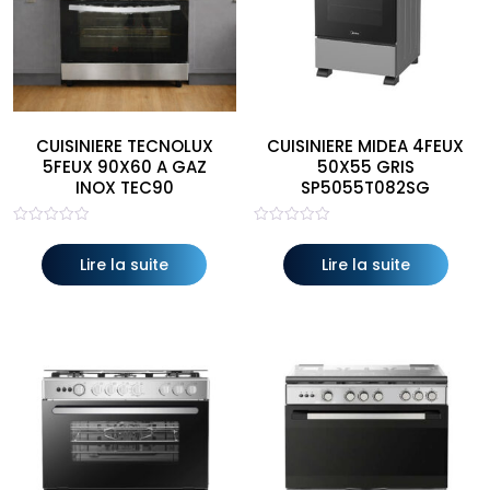
CUISINIERE TECNOLUX
CUISINIERE MIDEA 4FEUX
5FEUX 90X60 A GAZ
50X55 GRIS
INOX TEC90
SP5055T082SG
Note
Note
0
0
sur
sur
Lire la suite
Lire la suite
5
5