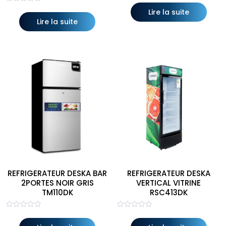
0
Note
sur
Lire la suite
0
5
sur
Lire la suite
5
REFRIGERATEUR DESKA BAR
REFRIGERATEUR DESKA
2PORTES NOIR GRIS
VERTICAL VITRINE
TM110DK
RSC413DK
Note
Note
0
0
sur
sur