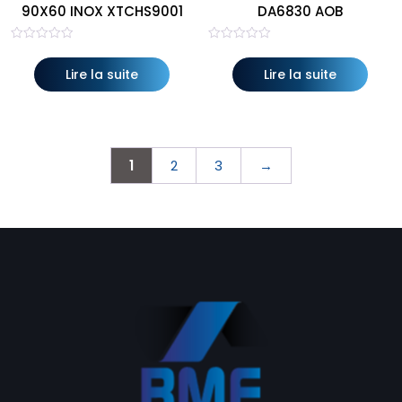
90X60 INOX XTCHS9001
DA6830 AOB
Note
Note
0
0
sur
sur
Lire la suite
Lire la suite
5
5
1
2
3
→